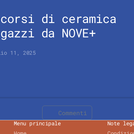
 corsi di ceramica
agazzi da NOVE+
lio 11, 2025
Commenti
Menu principale
Note leg
Home
Condizio